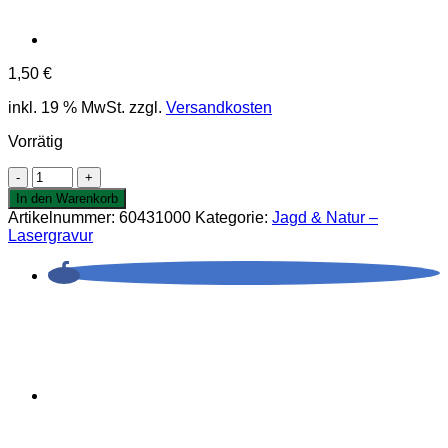
1,50
€
inkl. 19 % MwSt.
zzgl.
Versandkosten
Vorrätig
Flaschenöffner,
grün
In den Warenkorb
Menge
Artikelnummer:
60431000
Kategorie:
Jagd & Natur –
Lasergravur