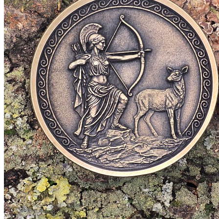
Anmelden
Warenkorb /
0,00
€
0
Es befinden sich keine Produkte im Warenkorb.
Zurück zum Shop
0
Warenkorb
Es befinden sich keine Produkte im Warenkorb.
Zurück zum Shop