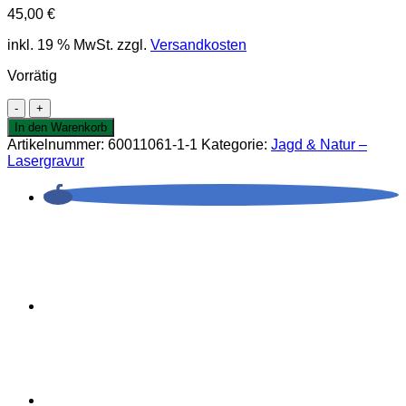
45,00
€
inkl. 19 % MwSt.
zzgl.
Versandkosten
Vorrätig
Münze
Artemis
In den Warenkorb
mit
Artikelnummer:
60011061-1-1
Kategorie:
Jagd & Natur –
Bogen
Lasergravur
40
mm
Menge