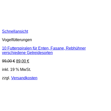
Schnellansicht
Vogelfütterungen
10 Futterspiralen für Enten, Fasane, Rebhühner
verschiedene Getreidesorten
Ursprünglicher
Aktueller
99,00
€
89,00
€
Preis
Preis
inkl. 19 % MwSt.
war:
ist:
99,00 €
89,00 €.
zzgl.
Versandkosten