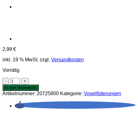
2,99
€
inkl. 19 % MwSt.
zzgl.
Versandkosten
Vorrätig
Ersatzdeckel
Futtereimer,
In den Warenkorb
bedruckt
Artikelnummer:
20725800
Kategorie:
Vogelfütterungen
12
L
Menge