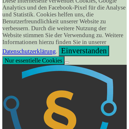
Diese Internetseite verwendet Cookies, Google
Menge
Analytics und den Facebook-Pixel für die Analyse
und Statistik. Cookies helfen uns, die
Benutzerfreundlichkeit unserer Website zu
verbessern. Durch die weitere Nutzung der
Website stimmen Sie der Verwendung zu. Weitere
Informationen hierzu finden Sie in unserer
Einverstanden
Datenschutzerklärung
.
Nur essentielle Cookies