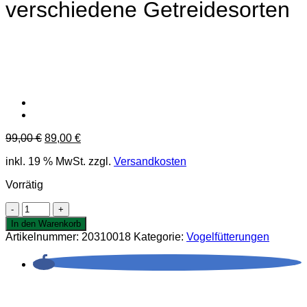
verschiedene Getreidesorten
Ursprünglicher
Aktueller
99,00
€
89,00
€
Preis
Preis
inkl. 19 % MwSt.
zzgl.
Versandkosten
war:
ist:
99,00 €
89,00 €.
Vorrätig
10
Futterspiralen
In den Warenkorb
für
Artikelnummer:
20310018
Kategorie:
Vogelfütterungen
Enten,
Fasane,
Rebhühner
verschiedene
Getreidesorten
Menge