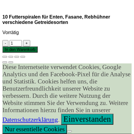
10 Futterspiralen für Enten, Fasane, Rebhühner
verschiedene Getreidesorten
Vorrätig
10
Futterspiralen
In den Warenkorb
für
Enten,
Fasane,
Diese Internetseite verwendet Cookies, Google
Rebhühner
Analytics und den Facebook-Pixel für die Analyse
verschiedene
Getreidesorten
und Statistik. Cookies helfen uns, die
Menge
Benutzerfreundlichkeit unserer Website zu
verbessern. Durch die weitere Nutzung der
Website stimmen Sie der Verwendung zu. Weitere
Informationen hierzu finden Sie in unserer
Einverstanden
Datenschutzerklärung
.
Nur essentielle Cookies