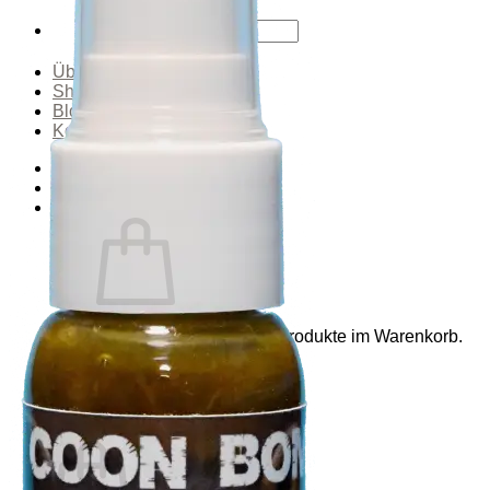
Suchen
nach:
Über uns
Shop
Blog
Kontakt
Anmelden
Warenkorb /
0,00
€
0
Es befinden sich keine Produkte im Warenkorb.
Zurück zum Shop
0
Warenkorb