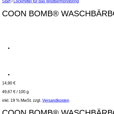
Start
/
Lockmittel für das Wildtiermonitoring
COON BOMB® WASCHBÄRBOMBE
14,90
€
49,67
€
/
100
g
inkl. 19 % MwSt.
zzgl.
Versandkosten
COON BOMB® WASCHBÄRBOMBE