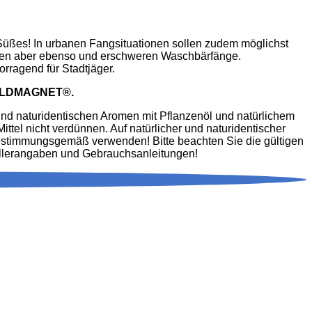
Süßes! In urbanen Fangsituationen sollen zudem möglichst
bären aber ebenso und erschweren Waschbärfänge.
ragend für Stadtjäger.
l WILDMAGNET®.
und naturidentischen Aromen mit Pflanzenöl und natürlichem
tel nicht verdünnen. Auf natürlicher und naturidentischer
 bestimmungsgemäß verwenden! Bitte beachten Sie die gültigen
stellerangaben und Gebrauchsanleitungen!