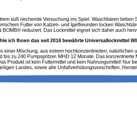
xtrem süß riechende Versuchung ins Spiel. Waschbären lieben 
 tierischem Futter von Katzen- und Igelfreunden locken Wasch
OMB® reduziert. Das Lockmittel eignet sich daher auch hervor
le ich Ihnen das seit 2016 bewährte Universallockmitte
s einer Mischung, aus extrem hochkonzentrierten, natürlichen 
 bis zu 240 Pumpspritzer. MHD 12 Monate. Das konzentrierte Mit
as Produkt ist kein Futtermittel und kein Nahrungsmittel! Nur
weiligen Landes, sowie alle Unfallverhütungsvorschriften, Her