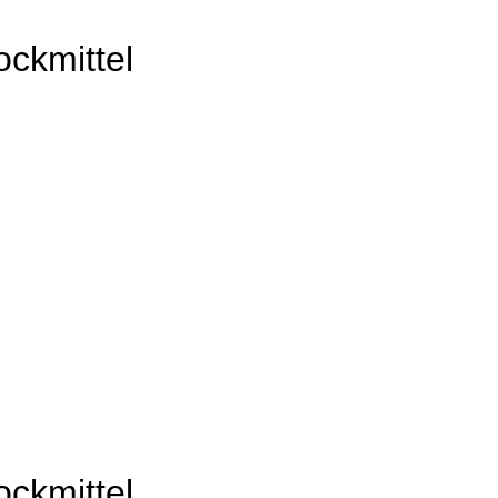
kmittel
kmittel