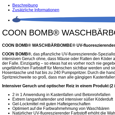
Beschreibung
Zusätzliche Informationen
COON BOMB® WASCHBÄRBOMBE
COON BOMB® WASCHBÄRBOMBE® UV-fluoreszierendes-Lock
COON BOMB®
, das pflanzliche UV-fluoreszierende-Speziall
intensiven Geruch ohne, dass Mäuse oder Ratten den Köder auf
der Falle. Einzigartig – so etwas hat es vorher noch nie gege
ungefährlichen Farbstoff für Menschen sichtbar werden und si
Hosentasche und hat bis zu 240 Pumpspritzer. Durch die handli
Spritzreichweite so groß, dass man alle gängigen Kastenfalle
Intensiver Geruch und optischer Reiz in einem Produkt (2 
2 in 1 Anwendung in Kastenfallen und Betonrohrfallen
Extrem langanhaltender und intensiver süßer Köderduft
Gel-Lockmittel mit guten Hafteigenschaften
Optimiert auf die Farbwahrnehmung von Waschbären
Natürlicher UV-fluoreszierender Farbstoff erhöht die W