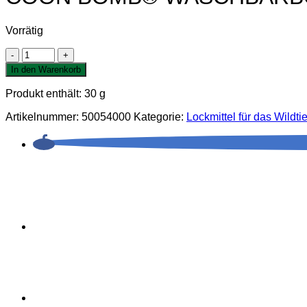
Vorrätig
COON
BOMB®
In den Warenkorb
WASCHBÄRBOMBE®
UV-
Produkt enthält: 30
g
fluoreszierendes-
Lockmittel
Artikelnummer:
50054000
Kategorie:
Lockmittel für das Wildti
Menge